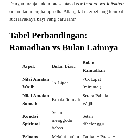
Dengan menjalankan puasa atas dasar
Imanan wa Ihtisaban
(iman dan mengharap ridha Allah), kita berpeluang kembali
suci layaknya bayi yang baru lahir.
Tabel Perbandingan:
Ramadhan vs Bulan Lainnya
Bulan
Aspek
Bulan Biasa
Ramadhan
Nilai Amalan
70x Lipat
1x Lipat
Wajib
(minimal)
Nilai Amalan
Setara Pahala
Pahala Sunnah
Sunnah
Wajib
Setan
Kondisi
Setan
menggoda
Spiritual
dibelenggu
bebas
Peluang
Melalui taubat
Taubat + Puasa +